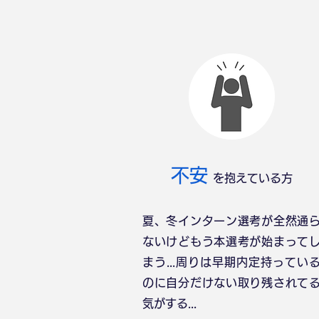
不安
を抱えている方
夏、冬インターン選考が全然通
ないけどもう本選考が始まって
まう...周りは早期内定持ってい
のに自分だけない取り残されて
気がする...