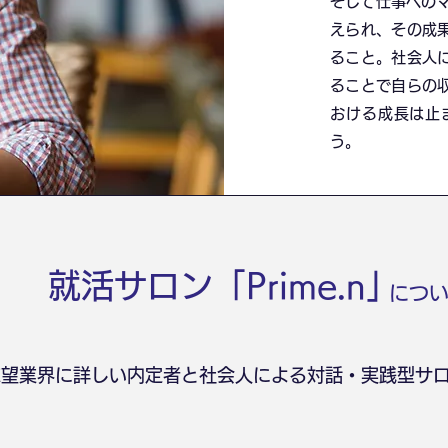
そして仕事への
えられ、その成
ること。社会人
ることで自らの
おける成長は止
う。
就活サロン「Prime.n」
につ
志望業界に詳しい内定者と社会人による対話・実践型サ