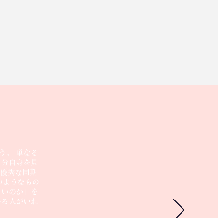
う。 単なる
自分自身を見
、優秀な同期
のようなもの
たいのか」を
いる人がいれ