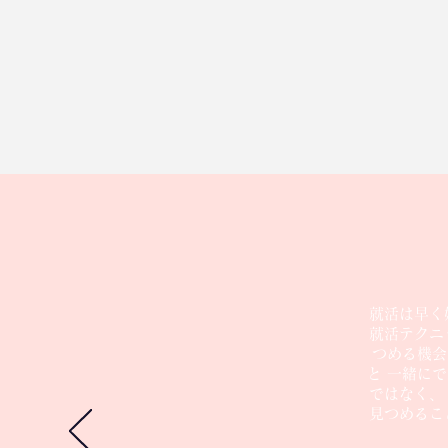
就活は早く
就活テクニ
つめる機会
と 一緒に
ではなく、
見つめるこ