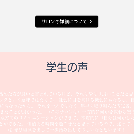
サロンの詳細について
学生の声
始めた方が良いと言われているけど、それはやはり良いことだと思
ックという意味ではなくて。 社会に目を向ける機会にもなるし、
にもなったから。 それを一人ではなく1年早く取り組んだ内定者
できたことが良かった。 （このサロンは）一方的に何かを教わる塾
 双方向のコミュニケーションができて、本質的に「自分は何がし
とができた。 価値ある時間を過ごせたと思っているので、迷って
ば ぜひ勇気を出して一歩踏み出して欲しいなと思います！