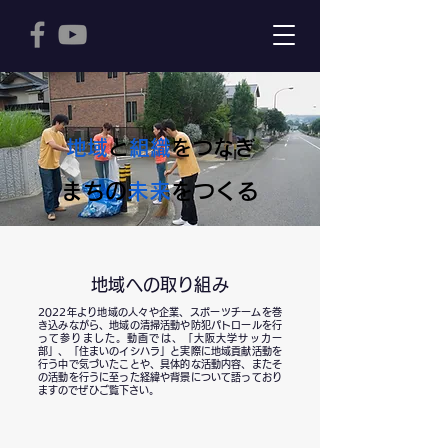
地域
と
組織
をつなぎ
まちの
未来
をつくる
地域への取り組み
2022年より地域の人々や企業、スポーツチームを巻
き込みながら、地域の清掃活動や防犯パトロールを行
って参りました。動画では、「大阪大学サッカー
部」、「住まいのイシハラ」と実際に地域貢献活動を
行う中で気づいたことや、具体的な活動内容、またそ
の活動を行うに至った経緯や背景について語っており
ますのでぜひご覧下さい。